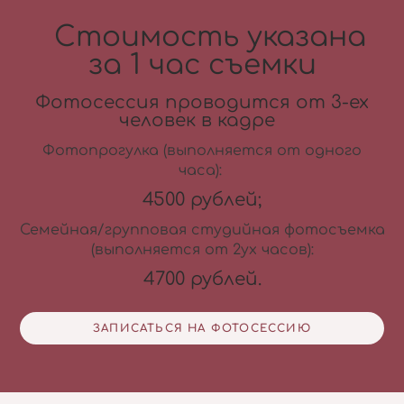
Стоимость указана
за 1 час съемки
Фотосессия проводится от 3-ех
человек в кадре
Фотопрогулка (выполняется от одного
часа):
4500 рублей;
Семейная/групповая студийная фотосъемка
(выполняется от 2ух часов):
4700 рублей.
ЗАПИСАТЬСЯ НА ФОТОСЕССИЮ