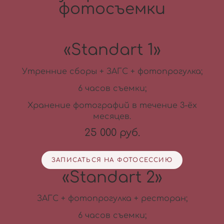
фотосъемки
«Standart 1»
Утренние сборы + ЗАГС + фотопрогулка;
6 часов съемки;
Хранение фотографий в течение 3-ёх
месяцев.
25 000 руб.
ЗАПИСАТЬСЯ НА ФОТОСЕССИЮ
«Standart 2»
ЗАГС + фотопрогулка + ресторан;
6 часов съемки;