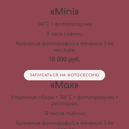
«Mini»
ЗАГС + фотопрогулка;
3 часа съемки;
Хранение фотографий в течение 3-ёх
месяцев.
15 000 руб.
ЗАПИСАТЬСЯ НА ФОТОСЕССИЮ
«Max»
Утренние сборы + ЗАГС + фотопрогулка +
ресторан;
12 часов съёмки;
Хранение фотографий в течение 3-ёх